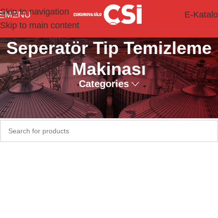
Skip to navigation
MENU
E-Katal
Skip to main content
Seperatör Tip Temizleme
Makinası
Categories
Seçiminizle eşleşen ürün bulunamadı.