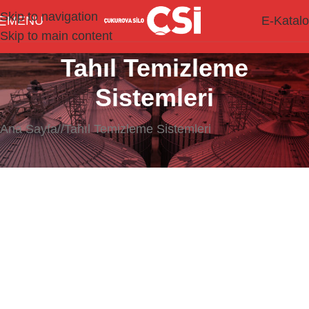
Skip to navigation
MENU
E-Katal
Skip to main content
Tahıl Temizleme
Sistemleri
Ana Sayfa
/
Tahıl Temizleme Sistemleri