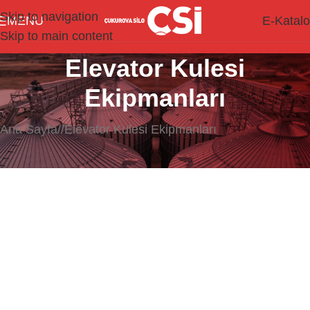
Skip to navigation
MENU
E-Katal
Skip to main content
Elevator Kulesi
Ekipmanları
Ana Sayfa
/
Elevator Kulesi Ekipmanları