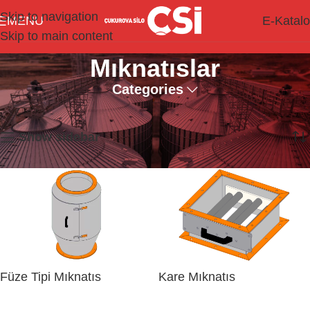
Skip to navigation
MENU
E-Katal
Skip to main content
Mıknatıslar
Categories
2 sonucun tümü gösteriliyor
Show sidebar
Füze Tipi Mıknatıs
Kare Mıknatıs