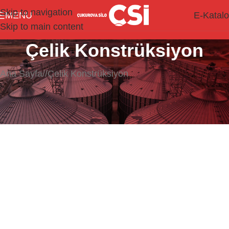
Skip to navigation
MENU
E-Katal
Skip to main content
Çelik Konstrüksiyon
Ana Sayfa
/
Çelik Konstrüksiyon