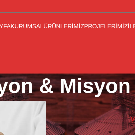
YFA
KURUMSAL
ÜRÜNLERİMİZ
PROJELERİMİZ
İL
zyon & Misyon
V