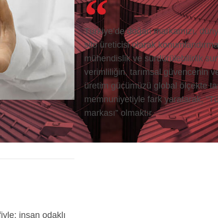
Türkiye’de doğan markamızı, dünya 
silo üreticisi olarak konumlandırma
mühendislik ve sürdürülebilirlik sun
verimliliğin, tarımsal güvencenin ve
üretim gücümüzü global ölçekte t
memnuniyetiyle fark yaratarak, “T
markası” olmaktır.
yle; insan odaklı