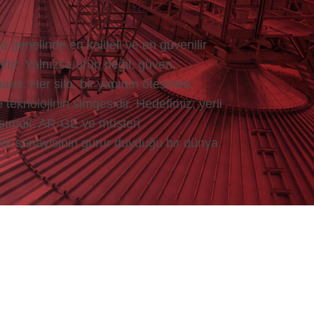
genelinde en kaliteli ve en güvenilir
ktır. Yalnızca ürün değil, güven,
arız. Her silo, bir yapının ötesinde;
 teknolojinin simgesidir. Hedefimiz; yerli
aşımak, AR-GE ve müşteri
ürk sanayisinin gurur duyduğu bir dünya