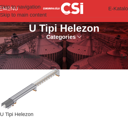
Skip to navigation
MENU
E-Katal
Skip to main content
U Tipi Helezon
Categories
Tek bir sonuç gösteriliyor
Show sidebar
U Tipi Helezon