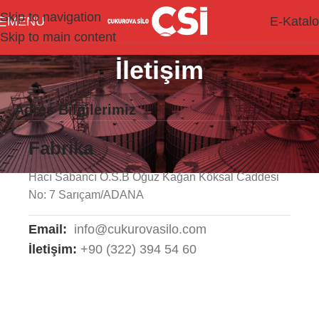
Skip to navigation
MENU
E-Katal
Skip to main content
İletişim
Adres Bilgilerimiz
Fabrika
Hacı Sabancı O.S.B Oğuz Kağan Köksal Caddesi
No: 7 Sarıçam/ADANA
Email:
info@cukurovasilo.com
İletişim:
+90 (322) 394 54 60