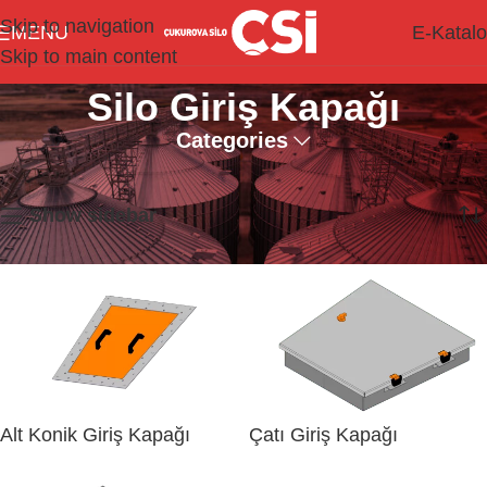
Skip to navigation
MENU
E-Katal
Skip to main content
Silo Giriş Kapağı
Categories
4 sonucun tümü gösteriliyor
Show sidebar
Alt Konik Giriş Kapağı
Çatı Giriş Kapağı