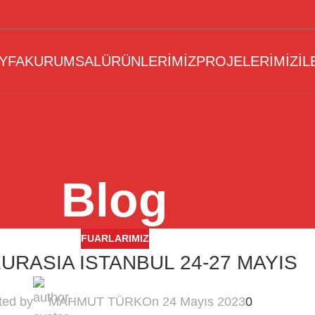
YFA
KURUMSAL
ÜRÜNLERİMİZ
PROJELERİMİZ
İL
Blog
FUARLARIMIZ
URASIA ISTANBUL 24-27 MAYIS
ted by
MAHMUT TÜRK
On 24 Mayıs 2023
0