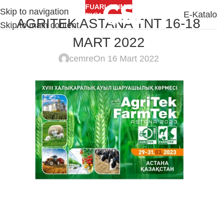
FUARLARIMIZ
Skip to navigation
MENU
E-Katal
AGRITEK ASTANA TNT 16-18
Skip to main content
MART 2022
cemre
On 16 Mart 2022