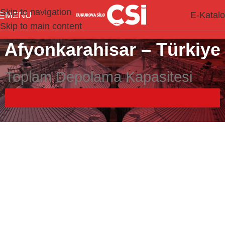
Skip to navigation
MENU
E-Katal
Skip to main content
Afyonkarahisar – Türkiye
Toplam Depolama Kapasitesi
50.000 m³