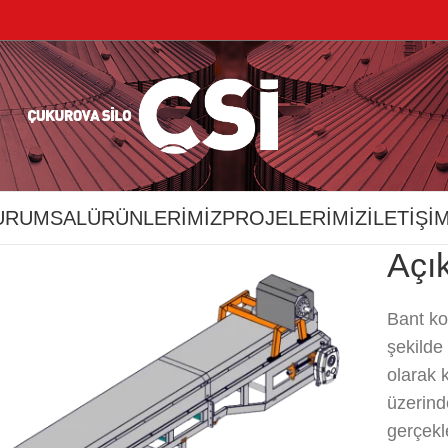
URUMSAL
ÜRÜNLERİMİZ
PROJELERİMİZ
İLETIŞI
Açı
Bant ko
şekilde
olarak k
üzerind
gerçekle