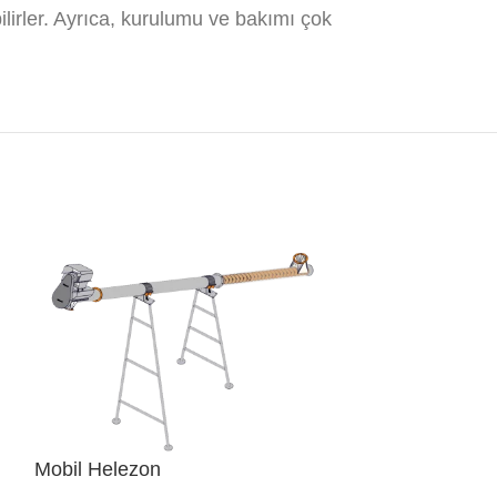
lirler. Ayrıca, kurulumu ve bakımı çok
Mobil Helezon
Standart Dip S